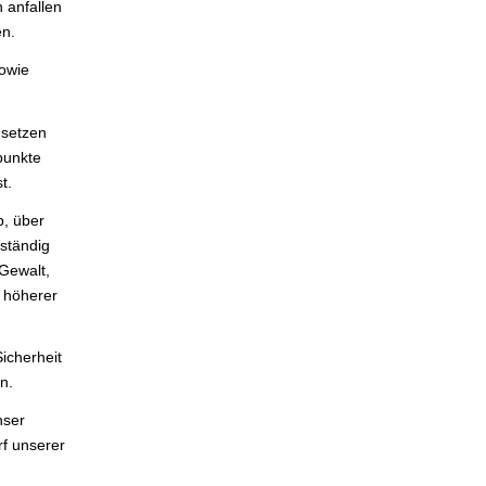
 anfallen
en.
sowie
usetzen
punkte
t.
b, über
 ständig
 Gewalt,
e höherer
Sicherheit
n.
nser
rf unserer