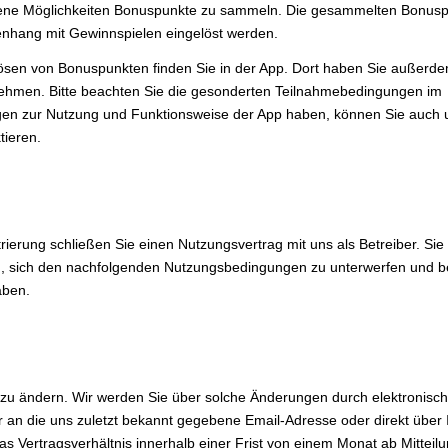
iedene Möglichkeiten Bonuspunkte zu sammeln. Die gesammelten Bonus
nhang mit Gewinnspielen eingelöst werden.
en von Bonuspunkten finden Sie in der App. Dort haben Sie außerde
zu nehmen. Bitte beachten Sie die gesonderten Teilnahmebedingungen im
gen zur Nutzung und Funktionsweise der App haben, können Sie auch 
tieren.
ierung schließen Sie einen Nutzungsvertrag mit uns als Betreiber. Si
zu, sich den nachfolgenden Nutzungsbedingungen zu unterwerfen und b
aben.
 zu ändern. Wir werden Sie über solche Änderungen durch elektronisc
n die uns zuletzt bekannt gegebene Email-Adresse oder direkt über 
s Vertragsverhältnis innerhalb einer Frist von einem Monat ab Mitteil