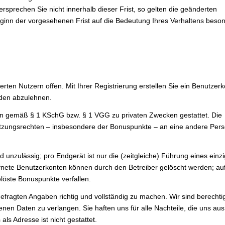
prechen Sie nicht innerhalb dieser Frist, so gelten die geänderten
ginn der vorgesehenen Frist auf die Bedeutung Ihres Verhaltens beso
rten Nutzern offen. Mit Ihrer Registrierung erstellen Sie ein Benutzerk
nden abzulehnen.
ern gemäß § 1 KSchG bzw. § 1 VGG zu privaten Zwecken gestattet. Die
tzungsrechten – insbesondere der Bonuspunkte – an eine andere Perso
zulässig; pro Endgerät ist nur die (zeitgleiche) Führung eines einz
fnete Benutzerkonten können durch den Betreiber gelöscht werden; a
löste Bonuspunkte verfallen.
bgefragten Angaben richtig und vollständig zu machen. Wir sind berechti
benen Daten zu verlangen. Sie haften uns für alle Nachteile, die uns aus
ls Adresse ist nicht gestattet.