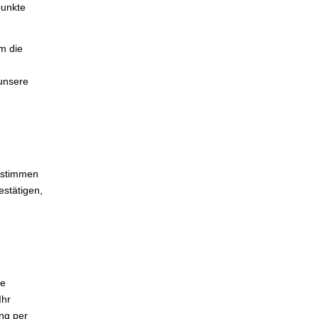
punkte
m die
unsere
e stimmen
estätigen,
he
Ihr
ung per