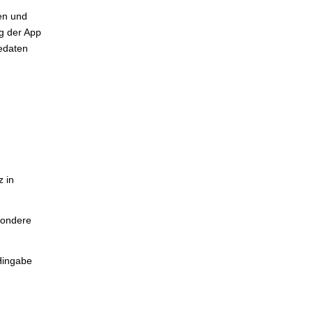
en und
ng der App
dedaten
z in
sondere
 Hingabe