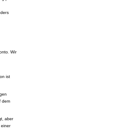
nders
onto. Wir
n ist
igen
uf dem
gt, aber
 einer