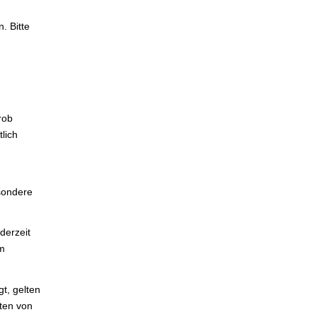
. Bitte
rob
lich
sondere
derzeit
em
t, gelten
ten von