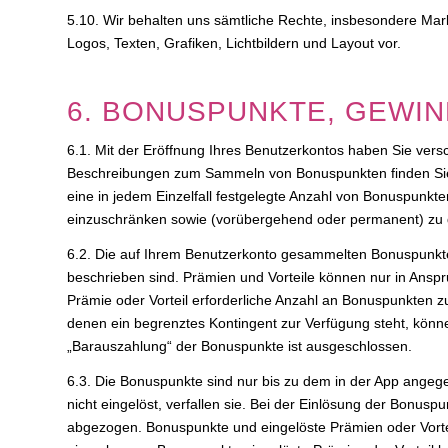
5.10. Wir behalten uns sämtliche Rechte, insbesondere Ma
Logos, Texten, Grafiken, Lichtbildern und Layout vor.
6. BONUSPUNKTE, GEWIN
6.1. Mit der Eröffnung Ihres Benutzerkontos haben Sie ve
Beschreibungen zum Sammeln von Bonuspunkten finden Sie in
eine in jedem Einzelfall festgelegte Anzahl von Bonuspunkt
einzuschränken sowie (vorübergehend oder permanent) zu de
6.2. Die auf Ihrem Benutzerkonto gesammelten Bonuspunkte 
beschrieben sind. Prämien und Vorteile können nur in Ansp
Prämie oder Vorteil erforderliche Anzahl an Bonuspunkten z
denen ein begrenztes Kontingent zur Verfügung steht, könne
„Barauszahlung“ der Bonuspunkte ist ausgeschlossen.
6.3. Die Bonuspunkte sind nur bis zu dem in der App ange
nicht eingelöst, verfallen sie. Bei der Einlösung der Bonus
abgezogen. Bonuspunkte und eingelöste Prämien oder Vortei