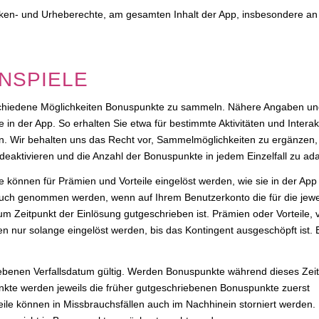
rken- und Urheberechte, am gesamten Inhalt der App, insbesondere a
NSPIELE
rschiedene Möglichkeiten Bonuspunkte zu sammeln. Nähere Angaben u
 der App. So erhalten Sie etwa für bestimmte Aktivitäten und Interak
en. Wir behalten uns das Recht vor, Sammelmöglichkeiten zu ergänzen,
aktivieren und die Anzahl der Bonuspunkte in jedem Einzelfall zu ada
können für Prämien und Vorteile eingelöst werden, wie sie in der App
ruch genommen werden, wenn auf Ihrem Benutzerkonto die für die jewe
um Zeitpunkt der Einlösung gutgeschrieben ist. Prämien oder Vorteile, 
n nur solange eingelöst werden, bis das Kontingent ausgeschöpft ist. 
gebenen Verfallsdatum gültig. Werden Bonuspunkte während dieses Ze
punkte werden jeweils die früher gutgeschriebenen Bonuspunkte zuerst
le können in Missbrauchsfällen auch im Nachhinein storniert werden.