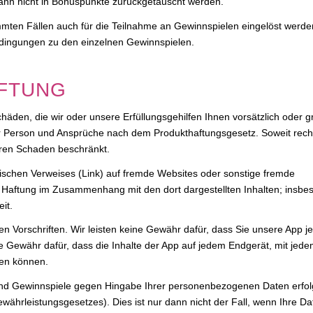
ann nicht in Bonuspunkte zurückgetauscht werden.
ten Fällen auch für die Teilnahme an Gewinnspielen eingelöst werden
edingungen zu den einzelnen Gewinnspielen.
AFTUNG
chäden, die wir oder unsere Erfüllungsgehilfen Ihnen vorsätzlich oder g
der Person und Ansprüche nach dem Produkthaftungsgesetz. Soweit recht
aren Schaden beschränkt.
onischen Verweises (Link) auf fremde Websites oder sonstige fremde
Haftung im Zusammenhang mit den dort dargestellten Inhalten; insbe
it.
en Vorschriften. Wir leisten keine Gewähr dafür, dass Sie unsere App je
e Gewähr dafür, dass die Inhalte der App auf jedem Endgerät, mit jed
den können.
und Gewinnspiele gegen Hingabe Ihrer personenbezogenen Daten erfolg
hrleistungsgesetzes). Dies ist nur dann nicht der Fall, wenn Ihre Da