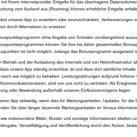
 mit Ihrem Internetprovider Entgelte für das übertragene Datenvolumen
 Nutzung vom Ausland aus (Roaming) können erhebliche Entgelte anfall
ngebot unserer App zu erweitern oder einzuschränken, Verbesserungen 
t durch Alternativen zu ersetzen.
 Bonuspunkteprogramm ohne Angabe von Gründen vorübergehend ausz
s Bonuspunkteprogrammes können Sie Ihre bis dahin gesammelten Bonus
spunkten ist nicht möglich, solange das Bonusprogramm ausgesetzt is
 Betrieb und der Auslastung des Internets und von Netzinfrastruktur a
, dass unsere App ständig erreichbar ist und dass dort sämtliche Inhalte
 so rasch wie möglich zu beheben. Leistungsstörungen aufgrund höherer
 Kommunikationsnetzen, sind von uns nicht zu vertreten. Als Ereigniss
ütung oder Abwendung außerhalb unseres Einflussvermögens liegen.
erer App zeitweilig, wenn dies für Wartungsarbeiten, Updates, für die 
 werden Sie über länger dauernde Wartungsarbeiten im Voraus informiere
wie insbesondere Bilder, Muster und sonstige Informationen bleiben u
ergabe, Vervielfältigung und Veröffentlichung durch den Nutzer, beda