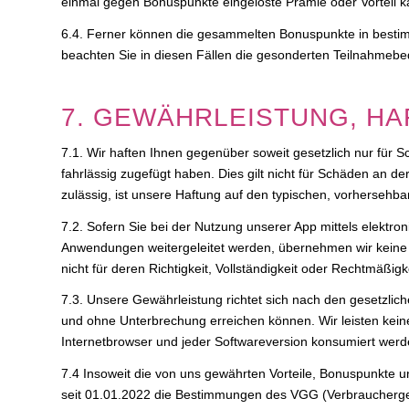
einmal gegen Bonuspunkte eingelöste Prämie oder Vorteil k
6.4. Ferner können die gesammelten Bonuspunkte in bestimm
beachten Sie in diesen Fällen die gesonderten Teilnahmeb
7. GEWÄHRLEISTUNG, H
7.1. Wir haften Ihnen gegenüber soweit gesetzlich nur für S
fahrlässig zugefügt haben. Dies gilt nicht für Schäden an 
zulässig, ist unsere Haftung auf den typischen, vorhersehb
7.2. Sofern Sie bei der Nutzung unserer App mittels elektr
Anwendungen weitergeleitet werden, übernehmen wir keine 
nicht für deren Richtigkeit, Vollständigkeit oder Rechtmäßigke
7.3. Unsere Gewährleistung richtet sich nach den gesetzlich
und ohne Unterbrechung erreichen können. Wir leisten kein
Internetbrowser und jeder Softwareversion konsumiert wer
7.4 Insoweit die von uns gewährten Vorteile, Bonuspunkte 
seit 01.01.2022 die Bestimmungen des VGG (Verbrauchergewä