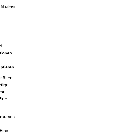
n Marken,
nd
tionen
ptieren.
 näher
ilige
von
Eine
itraumes
 Eine