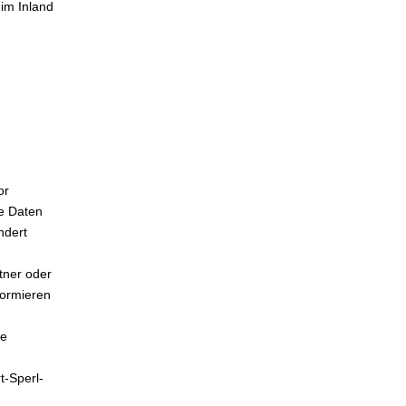
 im Inland
or
re Daten
ndert
tner oder
formieren
ie
t-Sperl-