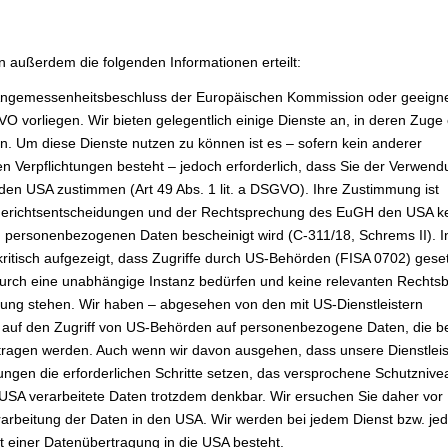
n außerdem die folgenden Informationen erteilt:
ein Angemessenheitsbeschluss der Europäischen Kommission oder geeign
vorliegen. Wir bieten gelegentlich einige Dienste an, in deren Zuge 
ann. Um diese Dienste nutzen zu können ist es – sofern kein anderer
en Verpflichtungen besteht – jedoch erforderlich, dass Sie der Verwend
den USA zustimmen (Art 49 Abs. 1 lit. a DSGVO). Ihre Zustimmung ist
 Gerichtsentscheidungen und der Rechtsprechung des EuGH den USA k
personenbezogenen Daten bescheinigt wird (C-311/18, Schrems II). I
itisch aufgezeigt, dass Zugriffe durch US-Behörden (FISA 0702) geset
urch eine unabhängige Instanz bedürfen und keine relevanten Rechtsb
ügung stehen. Wir haben – abgesehen von den mit US-Dienstleistern
s auf den Zugriff von US-Behörden auf personenbezogene Daten, die b
rtragen werden. Auch wenn wir davon ausgehen, dass unsere Dienstleis
ungen die erforderlichen Schritte setzen, das versprochene Schutznive
n USA verarbeitete Daten trotzdem denkbar. Wir ersuchen Sie daher vor
rbeitung der Daten in den USA. Wir werden bei jedem Dienst bzw. jed
t einer Datenübertragung in die USA besteht.