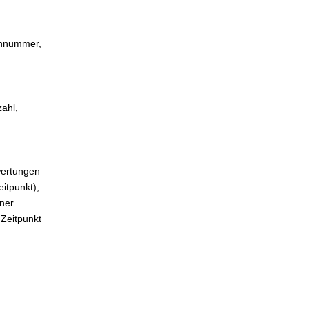
onnummer,
ahl,
wertungen
itpunkt);
ner
 Zeitpunkt