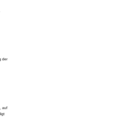
.
g der
, auf
igt