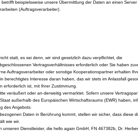
betrifft beispielsweise unsere Übermittlung der Daten an einen Server
arbeiten (Auftragsverarbeiter).
cht statt, es sei denn, wir sind gesetzlich dazu verpflichtet, die
bgeschlossenen Vertragsverhältnisses erforderlich oder Sie haben zuv
erne Auftragsverarbeiter oder sonstige Kooperationspartner erhalten Ih
 ein berechtigtes Interesse daran haben, das wir stets im Anlassfall geso
erforderlich ist, mit Ihrer Zustimmung.
te veräußert oder an-derweitig vermarktet. Sofern unsere Vertragspar
nem Staat außerhalb des Europäischen Wirtschaftsraums (EWR) haben, in
ng des Angebots.
nbezogenen Daten in Berührung kommt, stellen wir sicher, dass diese d
lt wie wir.
 unseren Dienstleister, die hello again GmbH, FN 467382b, Dr. Herber