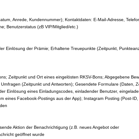
datum, Anrede, Kundennummer); Kontaktdaten: E-Mail-Adresse, Telef
he; Benutzerstatus (zB VIP/Mitglied/etc.)
der Einlösung der Prämie; Erhaltene Treuepunkte (Zeitpunkt, Punkteanz
upons; Zeitpunkt und Ort eines eingelösten RKSV-Bons; Abgegebene Be
 Umfragen (Zeitpunkt und Antworten); Gesendete Formulare (Daten, Ze
der Einlösung eines Einladungscodes, einladender Benutzer, eingelade
um eines Facebook-Postings aus der App); Instagram Posting (Post-ID,
oden
slösende Aktion der Benachrichtigung (z.B. neues Angebot oder
chricht geöffnet wurde