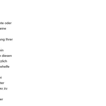
ete oder
eine
ung Ihrer
ein
n diesen
zlich
ehelfe
ei
ter
au zu
er